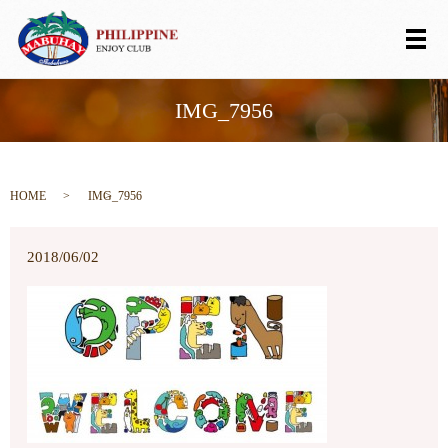
メ
IMG_7956
HOME
IMG_7956
2018/06/02