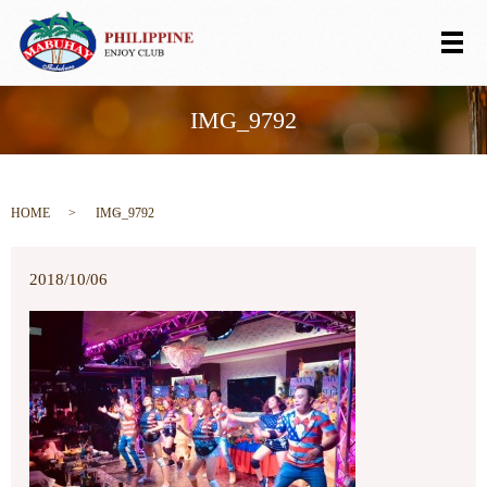
メ
IMG_9792
HOME
IMG_9792
2018/10/06