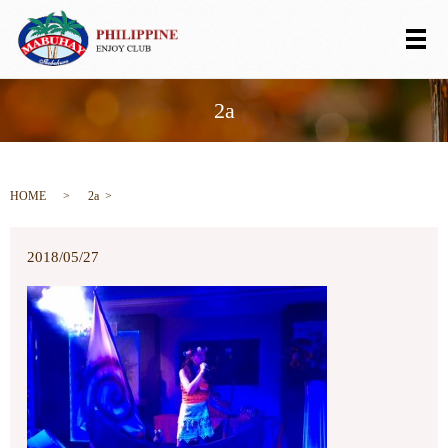
メ
2a
HOME
2a
2018/05/27