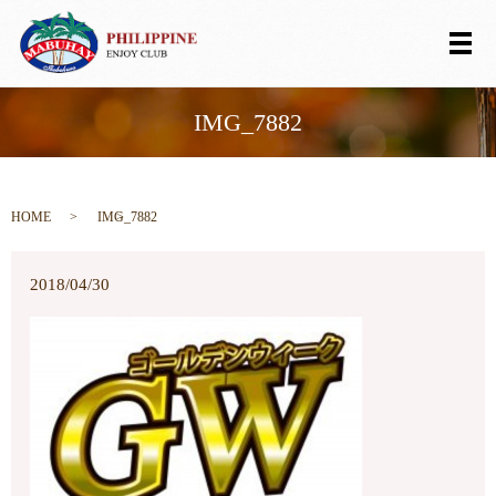
メ
IMG_7882
HOME
IMG_7882
2018/04/30