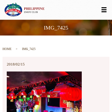
メ
IMG_7425
HOME
IMG_7425
2018/02/15