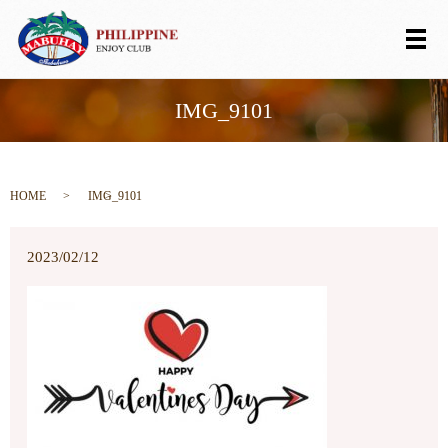
メ
IMG_9101
HOME
IMG_9101
2023/02/12