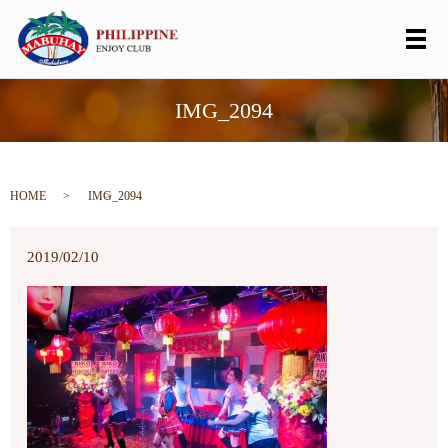
メ
IMG_2094
HOME
IMG_2094
2019/02/10