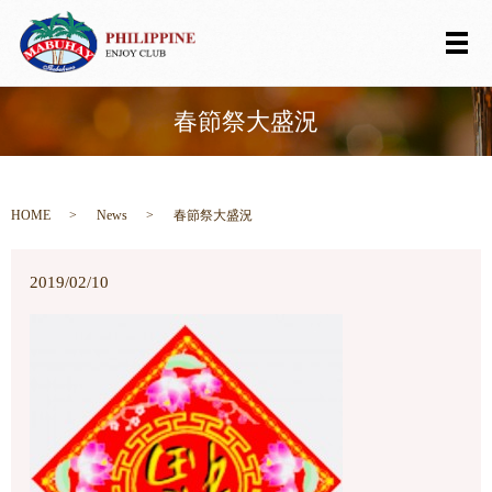
メ
春節祭大盛況
HOME
News
春節祭大盛況
2019/02/10